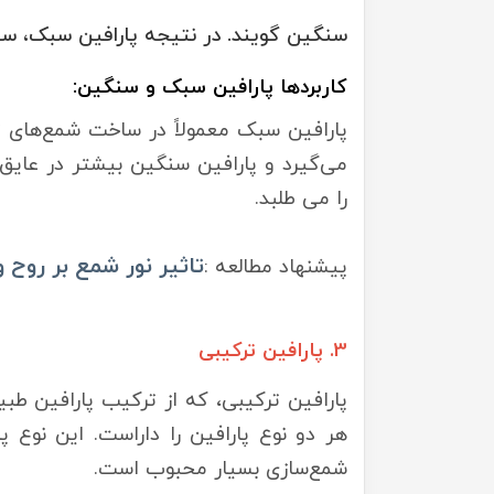
سنگین گویند. در نتیجه پارافین سبک، سبک
کاربردها پارافین سبک و سنگین:
پارافین سبک معمولاً در ساخت شمع‌های تز
می‌گیرد و پارافین سنگین بیشتر در عایق
را می طلبد.
تاثیر نور شمع بر روح 
پیشنهاد مطالعه :
3. پارافین ترکیبی
پارافین ترکیبی، که از ترکیب پارافین طب
هر دو نوع پارافین را داراست. این نوع پ
شمع‌سازی بسیار محبوب است.