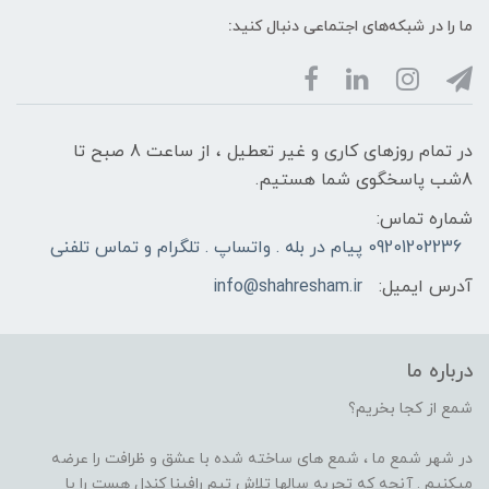
ما را در شبکه‌های اجتماعی دنبال کنید:
در تمام روزهای کاری و غیر تعطیل ، از ساعت 8 صبح تا
8شب پاسخگوی شما هستیم.
شماره تماس:
09201202236 پیام در بله . واتساپ . تلگرام و تماس تلفنی
آدرس ایمیل:
info@shahresham.ir
درباره ما
شمع از کجا بخریم؟
در شهر شمع ما ، شمع های ساخته شده با عشق و ظرافت را عرضه
میکنیم . آنچه که تجربه سالها تلاش تیم رافینا کندل هست را با