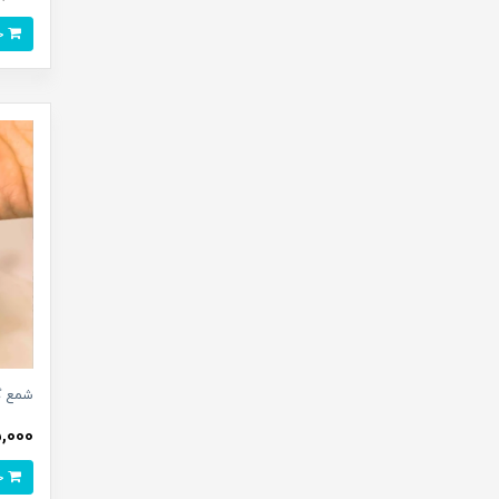
خرید
شمع گی
65,000 ت
خرید