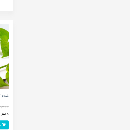
شمع ک
0,000
145,000 
خرید