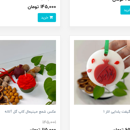
145,000 تومان
خرید
فت یلدایی انار 1
عکس شمع مینیمال کاپ گل آلاله
145,001
ومان
115,000 تومان