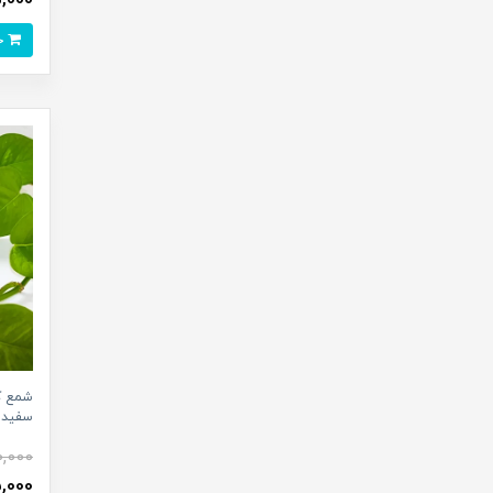
خرید
شمع ک
سفید
,000
175,000 