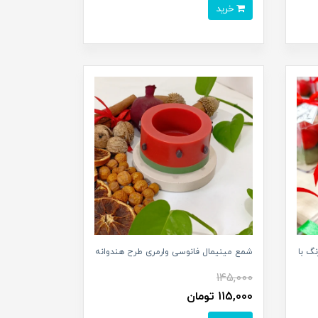
خرید
گ با
شمع مینیمال فانوسی وارمری طرح هندوانه
145,000
115,000 تومان