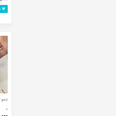
خرید
شمع گی
0
65,000 ت