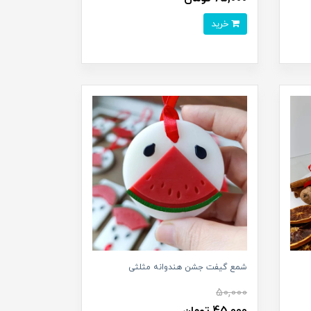
خرید
شمع گیفت جشن هندوانه مثلثی
50,000
45,000 تومان