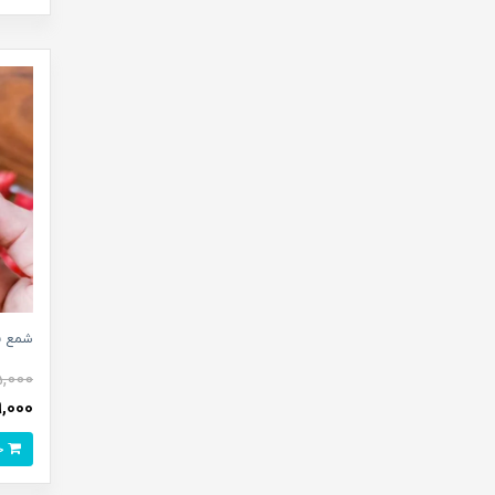
شمع فا
5,000
99,000 تو
خرید