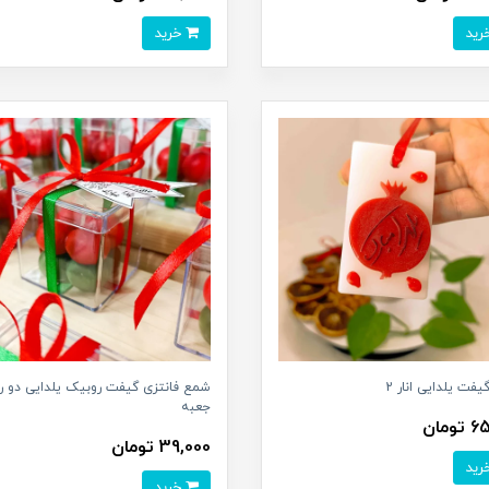
خرید
فت یلدایی انار 2
شمع فانتزی گیفت روبیک یلدایی دو رن
جعبه
ومان
39,000 تومان
خرید