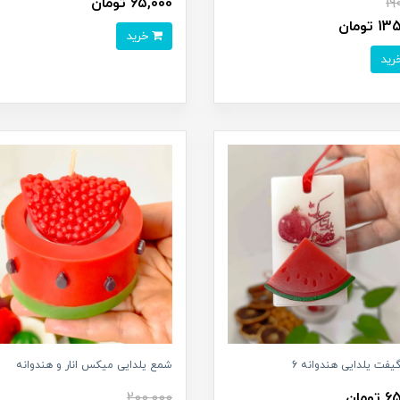
19
65,000 تومان
تومان
خرید
فت یلدایی هندوانه 6
شمع یلدایی میکس انار و هندوانه
ومان
200,000