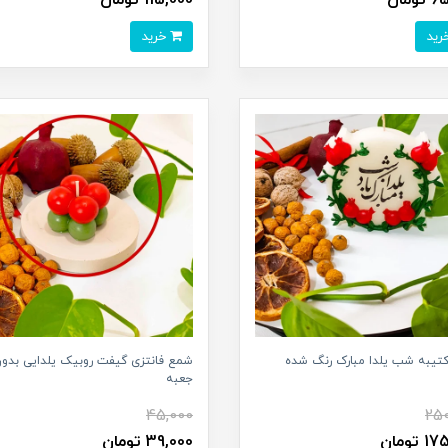
خرید
تیبه شب یلدا مبارک رنگ شده
شمع فانتزی گیفت روبیک یلدایی بدو
جعبه
45,000
250
تومان
39,000 تومان