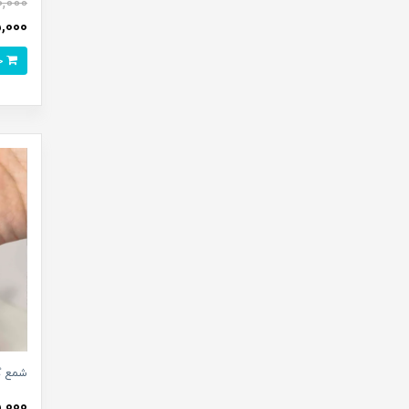
0,000
135,000 
خرید
شمع گی
65,000 ت