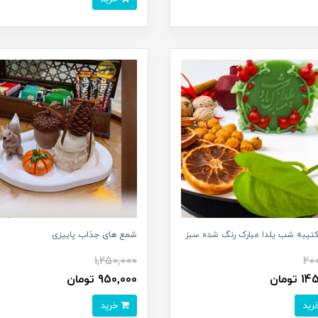
تیبه شب یلدا مبارک رنگ شده سبز
شمع های جذاب پاییزی
1,250,000
20
تومان
950,000 تومان
خرید