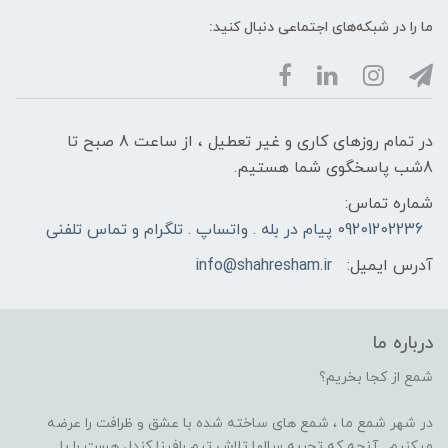
ما را در شبکه‌های اجتماعی دنبال کنید:
در تمام روزهای کاری و غیر تعطیل ، از ساعت 8 صبح تا
8شب پاسخگوی شما هستیم.
شماره تماس:
09201202236 پیام در بله . واتساپ . تلگرام و تماس تلفنی
آدرس ایمیل:
info@shahresham.ir
درباره ما
شمع از کجا بخریم؟
در شهر شمع ما ، شمع های ساخته شده با عشق و ظرافت را عرضه
میکنیم . آنچه که تجربه سالها تلاش تیم رافینا کندل هست را با