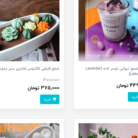
شات شمع لیوانی لوندر لاته (Lavender
شمع قایقی کاکتوس فانتزی سبز متو
Latte
400,000
 تومان
375,000 تومان
خرید