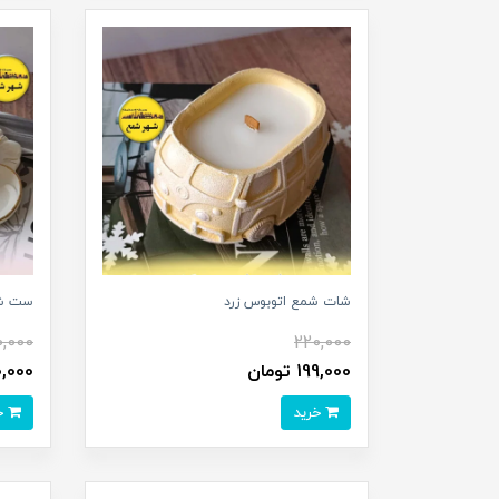
شات شمع اتوبوس زرد
ست شم
,000
220,000
199,000 تومان
420,000 
خرید
خرید