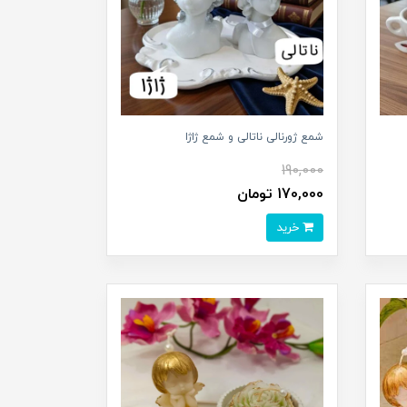
شمع ژورنالی ناتالی و شمع ژاژا
190,000
170,000 تومان
خرید