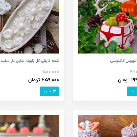
توبوس کاکتوسی
شمع قایقی گل بابونه شاین دار سفید
500,000
250
تومان
459,000 تومان
خرید