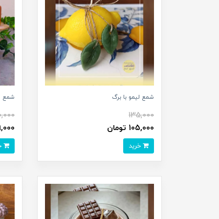
شمع لیمو با برگ
شمع ا
,000
135,000
105,000 تومان
199,000 
خرید
خرید