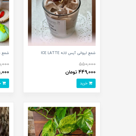
شمع لیوانی آیس لاته ICE LATTE
شمع ب
,000
550,000
449,000 تومان
30,000 ت
خرید
خرید