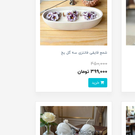
شمع قایقی فانتزی سه گل یخ
450,000
399,000 تومان
خرید