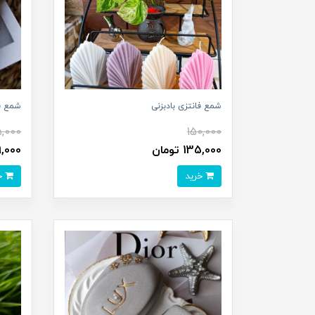
شمع فانتزی بادبزنی
شمع ق
5,000
150,000
135,000 تومان
89,000 ت
خرید
خرید