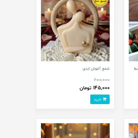
سط
شمع آغوش ابدی
200,000
145,000 تومان
خرید