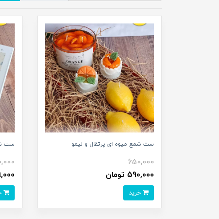
ست شمع میوه ای پرتقال و لیمو
ست شم
0,000
650,000
590,000 تومان
539,000
خرید
خرید