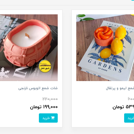
ع لیمو و پرتقال
شات شمع اتوبوس نارنجی
220,000
60
 تومان
199,000 تومان
خرید