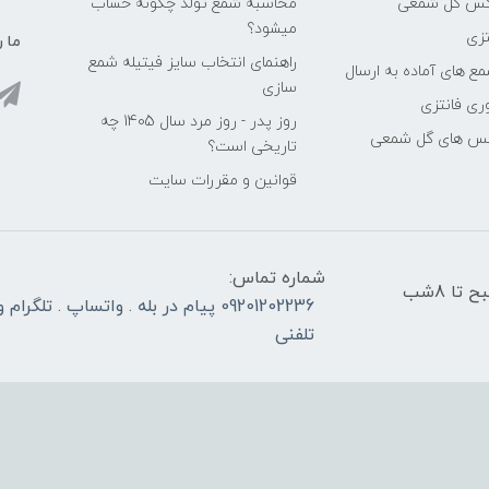
اکس گل شمعی
محاسبه شمع تولد چگونه حساب
میشود؟
زی
ما ر
راهنمای انتخاب سایز فیتیله شمع
ع های آماده به ارسال
سازی
ری فانتزی
روز پدر - روز مرد سال 1405 چه
کس های گل شمعی
تاریخی است؟
قوانین و مقررات سایت
شماره تماس:
در تمام روزهای کاری و غیر تعطیل ، از ساعت 8 صبح تا 8شب
09201202236 پیام در بله . واتساپ . تلگر
تلفنی