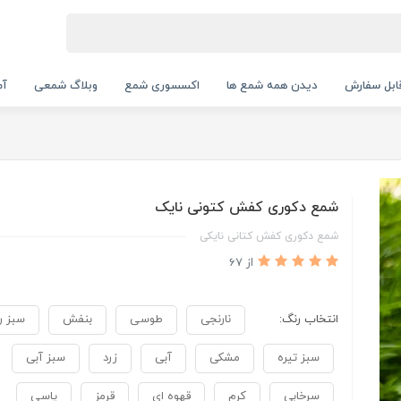
بل سفارش
دیدن همه شمع ها
اکسسوری شمع
وبلاگ شمعی
آم
شمع دکوری کفش کتونی نایک
شمع دکوری کفش کتانی نایکی
از 67
انتخاب رنگ:
نارنجی
طوسی
بنفش
سبز 
سبز تیره
مشکی
آبی
زرد
سبز آبی
سرخابی
کرم
قهوه ای
قرمز
یاسی