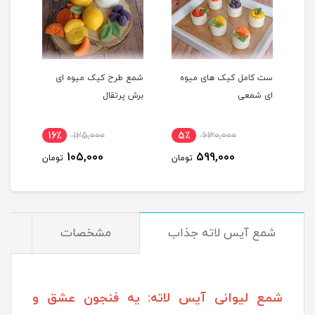
ست کامل کیک های میوه
شمع طرح کیک میوه ای
شمع 
ای شمعی
برش پرتقال
پرتق
16٪
125,000
5٪
630,000
1
105,000
599,000
مان
تومان
تومان
شمع آیس لاته جذاب
مشخصات
د
شمع لیوانی آیس لاته: یه فنجون عشق و