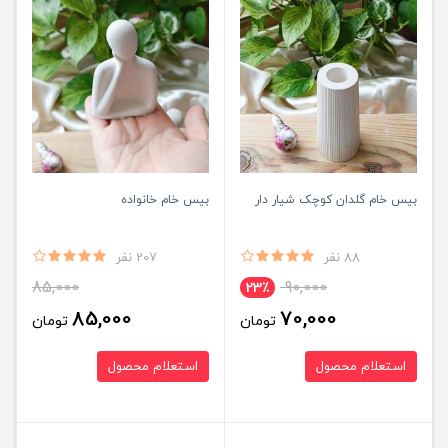
بیس خام گلدان کوچک شیار دار
بیس خام خانواده
88 نفر
207 نفر
85,000
90,000
23٪
85,000
70,000
تومان
تومان
استعلام محصول
استعلام محصول