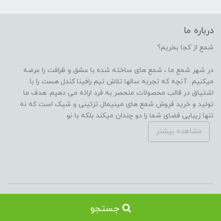
درباره ما
شمع از کجا بخریم؟
در شهر شمع ما ، شمع های ساخته شده با عشق و ظرافت را عرضه
میکنیم . آنچه که تجربه سالها تلاش تیم رافینا کندل هست را با
اشتیاق در قالب محصولات منحصر به فرد ارائه می دهیم. هدف ما
تولید و خرید فروش شمع های مینیمال تزئینی و شیک است که نه
تنها زیبایی فضای شما را دو چندان میکند بلکه با نو
مشاهده بیشتر
کلیه حقوق این سایت از زمان تاسیس متعلق به مجموعه
شهر شمع
می‌باشد
جستجو
و هر گونه استفاده از کلیه محتوای سایت بدون اجازه ممنوع میباشد.