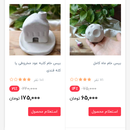
بیس خام ماه کامل
بیس خام کلبه عود مخروطی یا
کله قندی
71 نفر
101 نفر
220,000
75,000
21٪
14٪
175,000
65,000
تومان
تومان
استعلام محصول
استعلام محصول