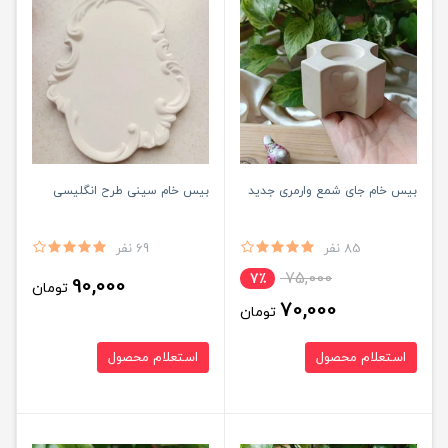
بیس خام جای شمع وارمری جدید
بیس خام سینی طرح انگلیسی
85 نفر
69 نفر
75,000
7٪
90,000
تومان
70,000
تومان
استعلام محصول
استعلام محصول