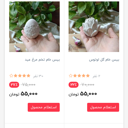
بیس خام گل لوتوس
بیس خام تخم مرغ عید
2 نفر
30 نفر
75,000
70,000
27٪
22٪
55,000
55,000
تومان
تومان
استعلام محصول
استعلام محصول