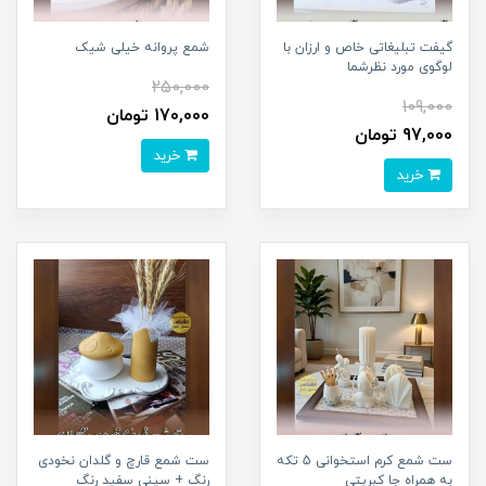
گیفت تبلیغاتی خاص و ارزان با
شمع پروانه خیلی شیک
لوگوی مورد نظرشما
250,000
109,000
170,000 تومان
97,000 تومان
خرید
خرید
ست شمع کرم استخوانی 5 تکه
ست شمع قارچ و گلدان نخودی
به همراه جا کبریتی
رنگ + سینی سفید رنگ