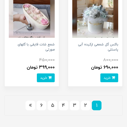
باکس گل شمعی ارکیده آبی
شمع شات قایقی با گلهای
پاستلی
صورتی
450,000
800,000
690,000 تومان
399,000 تومان
خرید
خرید
6
5
4
3
2
1