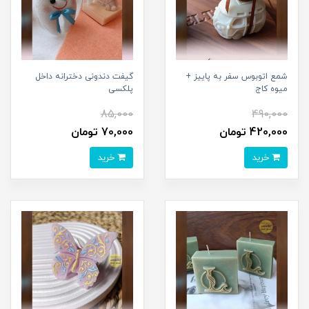
شمع اتوبوس سفر به پاییز +
گیفت دندونی دخترانه داخل
میوه کاج
پلکسی
85,000
490,000
420,000 تومان
70,000 تومان
خرید
خرید