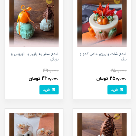
شمع شات پاییزی خاص کدو و
شمع سفر به پاییز با اتوبوس و
برگ
نارنگی
490,000
250,000
250,000 تومان
420,000 تومان
خرید
خرید