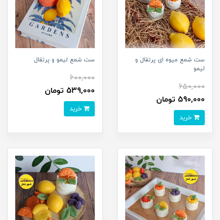
ست شمع میوه ای پرتقال و
ست شمع لیمو و پرتقال
لیمو
600,000
650,000
539,000 تومان
590,000 تومان
خرید
خرید