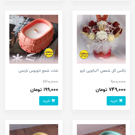
باکس گل شمعی آلبالویی کرم
شات شمع اتوبوس نارنجی
220,000
900,000
749,000 تومان
199,000 تومان
خرید
خرید