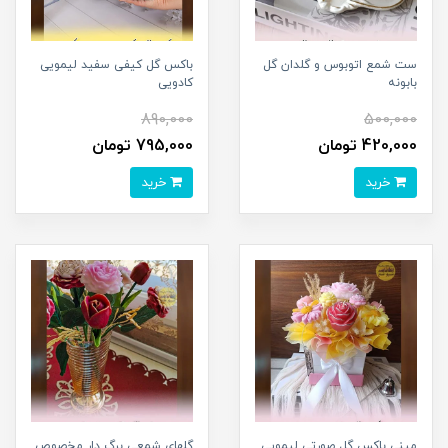
ست شمع اتوبوس و گلدان گل
باکس گل کیفی سفید لیمویی
بابونه
کادویی
890,000
500,000
420,000 تومان
795,000 تومان
خرید
خرید
مینی باکس گل صورتی لیمویی
گلهای شمعی برگ دار مخصوص