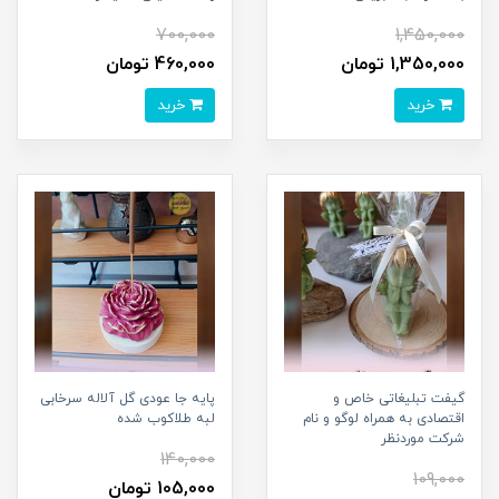
700,000
1,450,000
1,350,000 تومان
460,000 تومان
خرید
خرید
گیفت تبلیغاتی خاص و
پایه جا عودی گل آلاله سرخابی
اقتصادی به همراه لوگو و نام
لبه طلاکوب شده
شرکت موردنظر
140,000
109,000
105,000 تومان