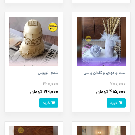
ست جاعودی و گلدان یاسی
شمع اتوبوس
220,000
700,000
415,000 تومان
199,000 تومان
خرید
خرید