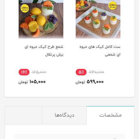
ست کامل کیک های میوه
شمع طرح کیک میوه ای
شمع 
ای شمعی
برش پرتقال
پرتق
16٪
125,000
5٪
630,000
1
105,000
599,000
مان
تومان
تومان
مشخصات
دیدگاه‌ها