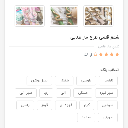
شمع قلمی طرح مار طلایی
شمع مار قلمی
از 59
انتخاب رنگ:
نارنجی
طوسی
بنفش
سبز روشن
سبز تیره
مشکی
آبی
زرد
سبز آبی
سرخابی
کرم
قهوه ای
قرمز
یاسی
صورتی
سفید