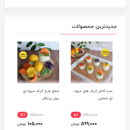
جدیدترین محصولات
ست کامل کیک های میوه
شمع طرح کیک میوه ای
شمع 
ای شمعی
برش پرتقال
پرتق
16٪
125,000
5٪
630,000
1
105,000
599,000
مان
تومان
تومان