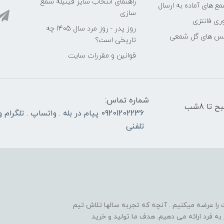
راهنمای انتخاب سایز فیتیله شمع
ع های آماده به ارسال
سازی
ری فانتزی
روز پدر - روز مرد سال 1405 چه
کس های گل شمعی
تاریخی است؟
قوانین و مقررات سایت
شماره تماس:
در تمام روزهای کاری و غیر تعطیل ، از ساعت 8 صبح تا 8شب
09201202236 پیام در بله . واتساپ . تلگر
تلفنی
ا عرضه میکنیم . آنچه که تجربه سالها تلاش تیم
ه فرد ارائه می دهیم. هدف ما تولید و خرید