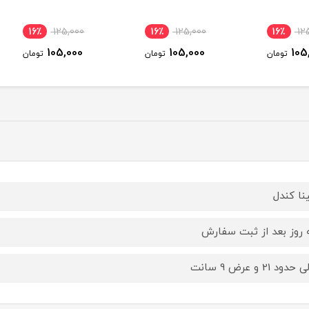
16٪
125,000
16٪
125,000
16
105,000
105,000
ومان
تومان
تومان
ینا کندل
روز بعد از ثبت سفارش
ود 21 و عرض 9 سانت