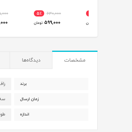
٪
125,000
5٪
630,000
10٪
650,000
105,000
599,000
590,000
تومان
تومان
ت
مشخصات
دیدگاه‌ها
راف
برند
سه 
زمان ارسال
طولی حد
اندازه