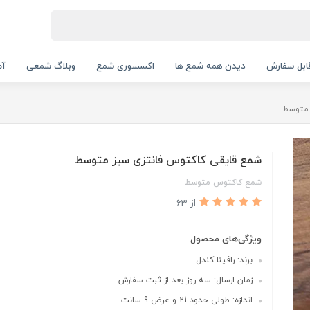
بل سفارش
دیدن همه شمع ها
اکسسوری شمع
وبلاگ شمعی
آم
 متوسط
شمع قایقی کاکتوس فانتزی سبز متوسط
شمع کاکتوس متوسط
از 63
ویژگی‌های محصول
برند: رافینا کندل
زمان ارسال: سه روز بعد از ثبت سفارش
اندازه: طولی حدود 21 و عرض 9 سانت