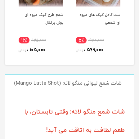
ست کامل کیک های میوه
شمع طرح کیک میوه ای
شمع 
ای شمعی
برش پرتقال
پرتق
16٪
125,000
5٪
630,000
1
105,000
599,000
مان
تومان
تومان
شات شمع لیوانی منگو لاته (Mango Latte Shot)
شات شمع منگو لاته: وقتی تابستان، با
طعم لطافت به اتاقت می آید!