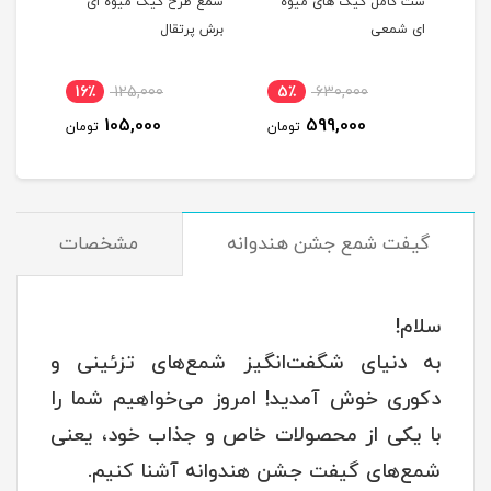
ست کامل کیک های میوه
شمع طرح کیک میوه ای
شمع 
ای شمعی
برش پرتقال
پرتق
16٪
125,000
5٪
630,000
1
105,000
599,000
مان
تومان
تومان
گیفت شمع جشن هندوانه
مشخصات
سلام!
به دنیای شگفت‌انگیز شمع‌های تزئینی و
دکوری خوش آمدید! امروز می‌خواهیم شما را
با یکی از محصولات خاص و جذاب خود، یعنی
شمع‌های گیفت جشن هندوانه آشنا کنیم.