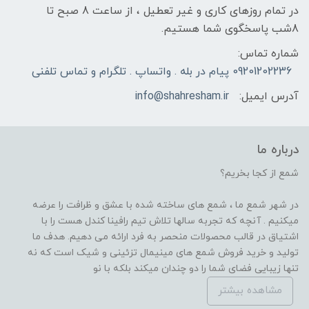
در تمام روزهای کاری و غیر تعطیل ، از ساعت 8 صبح تا
8شب پاسخگوی شما هستیم.
شماره تماس:
09201202236 پیام در بله . واتساپ . تلگرام و تماس تلفنی
آدرس ایمیل:
info@shahresham.ir
درباره ما
شمع از کجا بخریم؟
در شهر شمع ما ، شمع های ساخته شده با عشق و ظرافت را عرضه
میکنیم . آنچه که تجربه سالها تلاش تیم رافینا کندل هست را با
اشتیاق در قالب محصولات منحصر به فرد ارائه می دهیم. هدف ما
تولید و خرید فروش شمع های مینیمال تزئینی و شیک است که نه
تنها زیبایی فضای شما را دو چندان میکند بلکه با نو
مشاهده بیشتر