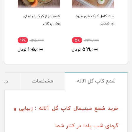
ست کامل کیک های میوه
شمع طرح کیک میوه ای
شمع 
ای شمعی
برش پرتقال
پرتق
16٪
125,000
5٪
630,000
1
105,000
599,000
مان
تومان
تومان
شمع کاپ گل آلاله
مشخصات
دیدگ
خرید شمع مینیمال کاپ گل آلاله : زیبایی و
گرمای شب یلدا در کنار شما