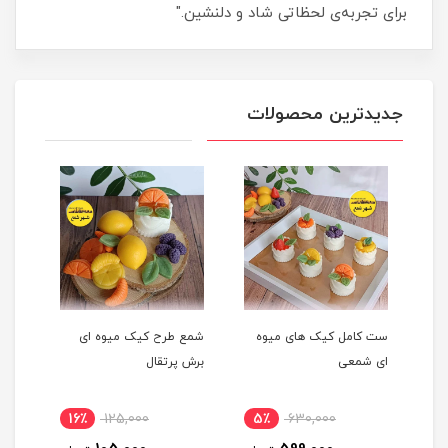
برای تجربه‌ی لحظاتی شاد و دلنشین."
جدیدترین محصولات
ست کامل کیک های میوه
شمع طرح کیک میوه ای
شمع 
ای شمعی
برش پرتقال
پرتق
16٪
125,000
5٪
630,000
1