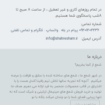
در تمام روزهای کاری و غیر تعطیل ، از ساعت 8 صبح تا
8شب پاسخگوی شما هستیم.
شماره تماس:
09201202236 پیام در بله . واتساپ . تلگرام و تماس تلفنی
آدرس ایمیل:
info@shahresham.ir
درباره ما
شمع از کجا بخریم؟
در شهر شمع ما ، شمع های ساخته شده با عشق و ظرافت را عرضه
میکنیم . آنچه که تجربه سالها تلاش تیم رافینا کندل هست را با
اشتیاق در قالب محصولات منحصر به فرد ارائه می دهیم. هدف ما
تولید و خرید فروش شمع های مینیمال تزئینی و شیک است که نه
تنها زیبایی فضای شما را دو چندان میکند بلکه با نو
مشاهده بیشتر