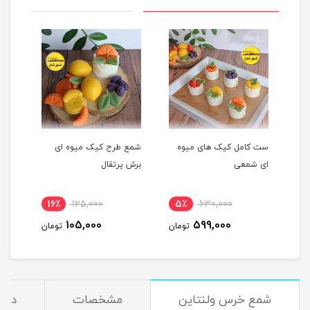
ست کامل کیک های میوه
شمع طرح کیک میوه ای
شمع 
ای شمعی
برش پرتقال
پرتق
16٪
125,000
5٪
630,000
1
105,000
599,000
مان
تومان
تومان
شمع خرس ولنتاین
مشخصات
دیدگ