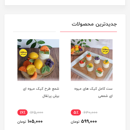
جدیدترین محصولات
ست کامل کیک های میوه
شمع طرح کیک میوه ای
شمع 
ای شمعی
برش پرتقال
پرتق
16٪
125,000
5٪
630,000
1
105,000
599,000
مان
تومان
تومان