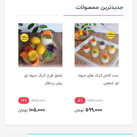
جدیدترین محصولات
ست کامل کیک های میوه
شمع طرح کیک میوه ای
شمع 
ای شمعی
برش پرتقال
پرتق
16٪
125,000
5٪
630,000
1
105,000
599,000
مان
تومان
تومان