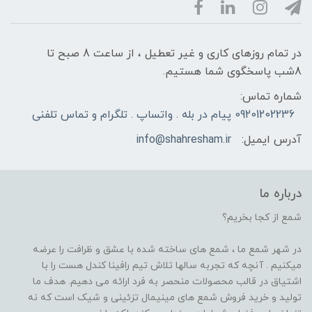
در تمام روزهای کاری و غیر تعطیل ، از ساعت 8 صبح تا
8شب پاسخگوی شما هستیم.
شماره تماس:
09201202236 پیام در بله . واتساپ . تلگرام و تماس تلفنی
آدرس ایمیل:
info@shahresham.ir
درباره ما
شمع از کجا بخریم؟
در شهر شمع ما ، شمع های ساخته شده با عشق و ظرافت را عرضه
میکنیم . آنچه که تجربه سالها تلاش تیم رافینا کندل هست را با
اشتیاق در قالب محصولات منحصر به فرد ارائه می دهیم. هدف ما
تولید و خرید فروش شمع های مینیمال تزئینی و شیک است که نه