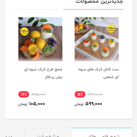
جدیدترین محصولات
ست کامل کیک های میوه
شمع طرح کیک میوه ای
شمع 
ای شمعی
برش پرتقال
پرتق
16٪
125,000
5٪
630,000
1
105,000
599,000
مان
تومان
تومان
شمع قلمی طلایی
مشخصات
دیدگاه