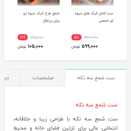
ست کامل کیک های میوه
شمع طرح کیک میوه ای
شمع 
ای شمعی
برش پرتقال
پرتق
16٪
125,000
5٪
630,000
1
105,000
599,000
مان
تومان
تومان
ست شمع سه تکه
مشخصات
دیدگا
ست شمع سه تکه
ست شمع سه تکه با طراحی زیبا و خلاقانه،
انتخابی عالی برای تزئین فضای خانه و محیط