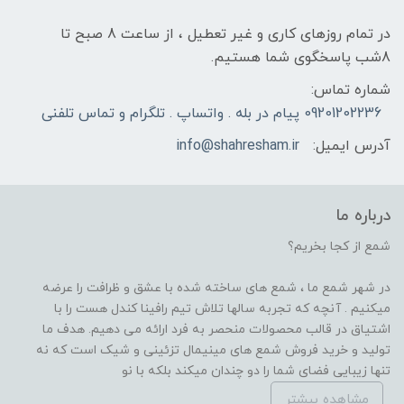
در تمام روزهای کاری و غیر تعطیل ، از ساعت 8 صبح تا
8شب پاسخگوی شما هستیم.
شماره تماس:
09201202236 پیام در بله . واتساپ . تلگرام و تماس تلفنی
آدرس ایمیل:
info@shahresham.ir
درباره ما
شمع از کجا بخریم؟
در شهر شمع ما ، شمع های ساخته شده با عشق و ظرافت را عرضه
میکنیم . آنچه که تجربه سالها تلاش تیم رافینا کندل هست را با
اشتیاق در قالب محصولات منحصر به فرد ارائه می دهیم. هدف ما
تولید و خرید فروش شمع های مینیمال تزئینی و شیک است که نه
تنها زیبایی فضای شما را دو چندان میکند بلکه با نو
مشاهده بیشتر