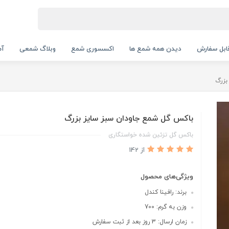
بل سفارش
دیدن همه شمع ها
اکسسوری شمع
وبلاگ شمعی
آم
بزرگ
باکس گل شمع جاودان سبز سایز بزرگ
باکس گل تزئین شده خواستگاری
از 142
ویژگی‌های محصول
برند: رافینا کندل
وزن به گرم: 700
زمان ارسال: 3 روز بعد از ثبت سفارش