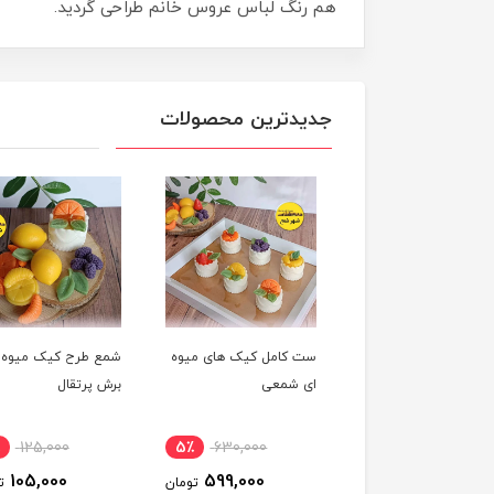
هم رنگ لباس عروس خانم طراحی گردید.
جدیدترین محصولات
شمع میوه ای لیمو
ست کامل کیک های میوه
شمع طرح کیک میوه 
ای شمعی
برش پرتقال
٪
125,000
5٪
630,000
10٪
650,000
105,000
599,000
590,000
تومان
تومان
ت