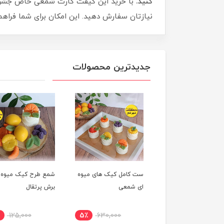
کنید.
با خرید این گیفت کارت شمعی خاص جشن خود 
نیازتان سفارش دهید. این امکان برای شما فراه
جدیدترین محصولات
شمع میوه ای لیمو
ست کامل کیک های میوه
شمع طرح کیک میوه 
ای شمعی
برش پرتقال
٪
125,000
5٪
630,000
10٪
650,000