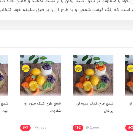
را متفاوت تر برگزار کنید. زمان را از دست ندهید و همین حالا گیفت
م است که رنگ گیفت شمعی و یا طرح آن را بر طبق سلیقه خود انتخاب 
ای
شمع طرح کیک میوه ای
شمع طرح کیک میوه ای
شمع ط
پرتقال
شاتوت
توت ف
16٪
125,000
16٪
125,000
16