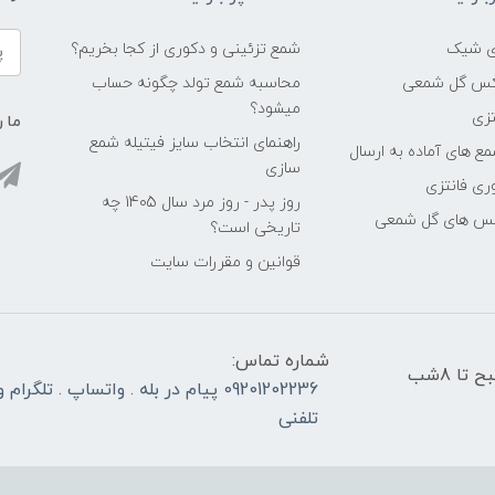
شمع تزئینی و دکوری از کجا بخریم؟
اکس گل شمعی
محاسبه شمع تولد چگونه حساب
میشود؟
زی
ما ر
راهنمای انتخاب سایز فیتیله شمع
ع های آماده به ارسال
سازی
ری فانتزی
روز پدر - روز مرد سال 1405 چه
کس های گل شمعی
تاریخی است؟
قوانین و مقررات سایت
شماره تماس:
در تمام روزهای کاری و غیر تعطیل ، از ساعت 8 صبح تا 8شب
09201202236 پیام در بله . واتساپ . تلگر
تلفنی