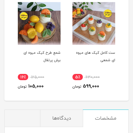
ست کامل کیک های میوه
شمع طرح کیک میوه ای
شمع 
ای شمعی
برش پرتقال
پرتق
16٪
125,000
5٪
630,000
1
105,000
599,000
مان
تومان
تومان
مشخصات
دیدگاه‌ها