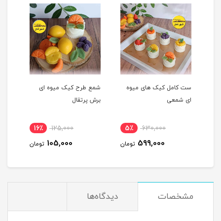
ست کامل کیک های میوه
شمع طرح کیک میوه ای
شمع 
ای شمعی
برش پرتقال
پرتق
16٪
125,000
5٪
630,000
1
105,000
599,000
مان
تومان
تومان
مشخصات
دیدگاه‌ها