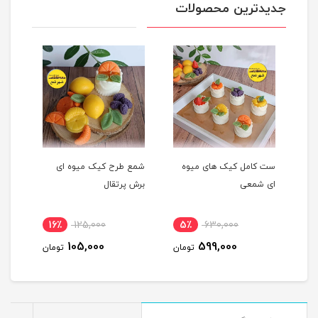
جدیدترین محصولات
ست کامل کیک های میوه
شمع طرح کیک میوه ای
شمع 
ای شمعی
برش پرتقال
پرتق
16٪
125,000
5٪
630,000
1
105,000
599,000
مان
تومان
تومان