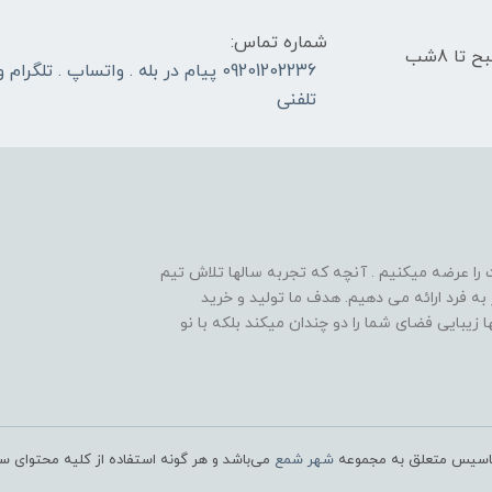
شماره تماس:
در تمام روزهای کاری و غیر تعطیل ، از ساعت 8 صبح تا 8شب
09201202236 پیام در بله . واتساپ . تلگر
تلفنی
ا عرضه میکنیم . آنچه که تجربه سالها تلاش تیم
ه فرد ارائه می دهیم. هدف ما تولید و خرید
بایی فضای شما را دو چندان میکند بلکه با نو
 تاسیس متعلق به مجموعه
شهر شمع
می‌باشد و هر گونه استفاده از کلیه محتوای س