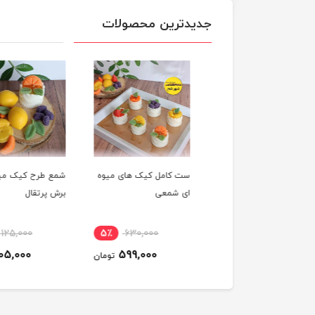
جدیدترین محصولات
شمع میوه ای لیمو
ست کامل کیک های میوه
شمع طرح کیک میوه 
ای شمعی
برش پرتقال
٪
125,000
5٪
630,000
10٪
650,000
105,000
599,000
590,000
تومان
تومان
ت