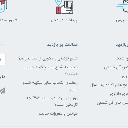
کسپرس
پرداخت در محل
۷ روز ضمانت بازگشت
ازدید
مقالات پر بازدید
از 
شمع تزئینی و دکوری از کجا بخریم؟
اکس گل شمعی
محاسبه شمع تولد چگونه حساب
میشود؟
زی
ما ر
راهنمای انتخاب سایز فیتیله شمع
ع های آماده به ارسال
سازی
ری فانتزی
روز پدر - روز مرد سال 1405 چه
کس های گل شمعی
تاریخی است؟
قوانین و مقررات سایت