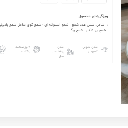
ویژگی‌های محصول
شامل: شش عدد شمع : شمع استوانه ای - شمع گوی ساحل شمع بادبزنی
- شمع یو شکل - شمع برگ
امکان تحویل
امکان
۷ روز ضمانت
اکسپرس
پرداخت در
بازگشت
محل