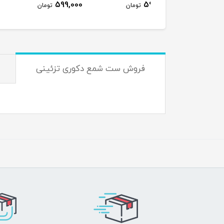
105,000
599,000
590,000
تومان
تومان
ت
فروش ست شمع دکوری تزئینی