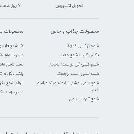
تحویل اکسپرس
۷ روز ضمانت بازگشت
محصولات جذاب و خاص
محصولات پرب
شمع تزئینی کوچک
15 شمع فانتزی شیک
باکس گل با شمع معطر
دیدن انواع ب
شمع قلمی گل برجسته بابونه
ست شمع فانت
شمع قلمی اسب برجسته
باکس گل و شم
شمع قلمی مشکی بابونه ویژه مراسم
انواع شمع دکو
ختم
دیدن همه با
شمع آغوش ابدی