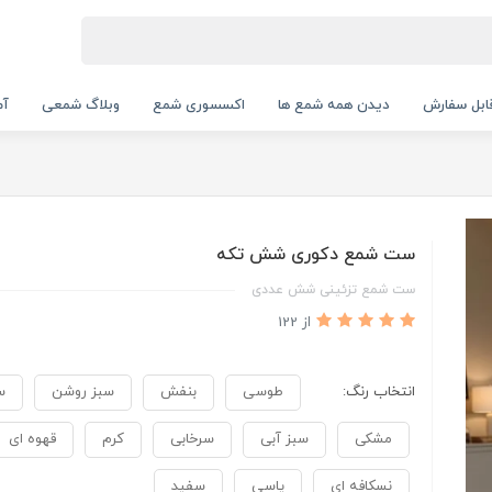
بل سفارش
دیدن همه شمع ها
اکسسوری شمع
وبلاگ شمعی
آم
ست شمع دکوری شش تکه
ست شمع تزئینی شش عددی
از 122
انتخاب رنگ:
طوسی
بنفش
سبز روشن
س
مشکی
سبز آبی
سرخابی
کرم
قهوه ای
نسکافه ای
یاسی
سفید