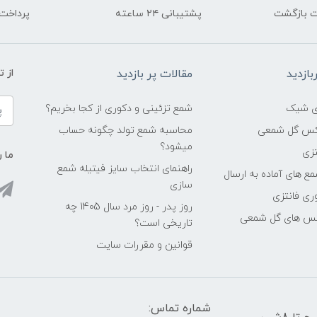
پشتیبانی ۲۴ ساعته
پرداخت
ازدید
مقالات پر بازدید
از 
شمع تزئینی و دکوری از کجا بخریم؟
اکس گل شمعی
محاسبه شمع تولد چگونه حساب
میشود؟
زی
ما ر
راهنمای انتخاب سایز فیتیله شمع
ع های آماده به ارسال
سازی
ری فانتزی
روز پدر - روز مرد سال 1405 چه
کس های گل شمعی
تاریخی است؟
قوانین و مقررات سایت
شماره تماس: