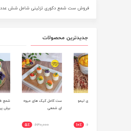
فروش ست شمع دکوری تزئینی شامل شش عدد ش
جدیدترین محصولات
شمع میوه ای لیمو
ست کامل کیک های میوه
شمع طرح کیک میوه 
ای شمعی
برش پرتقال
٪
125,000
5٪
630,000
10٪
650,000