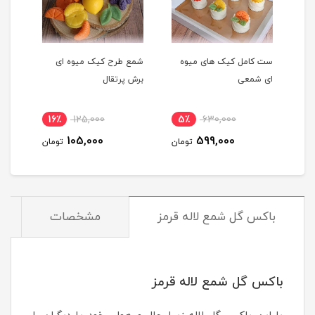
ست کامل کیک های میوه
شمع طرح کیک میوه ای
شمع 
ای شمعی
برش پرتقال
پرتق
16٪
125,000
5٪
630,000
1
105,000
599,000
مان
تومان
تومان
باکس گل شمع لاله قرمز
مشخصات
باکس گل شمع لاله قرمز