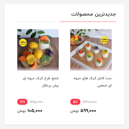
جدیدترین محصولات
ست کامل کیک های میوه
شمع طرح کیک میوه ای
شمع 
ای شمعی
برش پرتقال
پرتق
16٪
125,000
5٪
630,000
1
105,000
599,000
مان
تومان
تومان