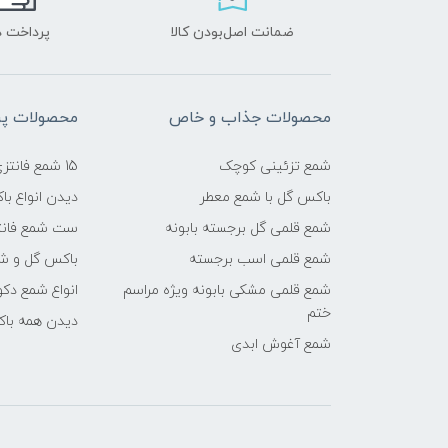
ضمانت اصل‌بودن کالا
پرداخت د
محصولات جذاب و خاص
محصولات پرب
شمع تزئینی کوچک
15 شمع فانتزی شیک
باکس گل با شمع معطر
دیدن انواع ب
شمع قلمی گل برجسته بابونه
ست شمع فانت
شمع قلمی اسب برجسته
باکس گل و شم
شمع قلمی مشکی بابونه ویژه مراسم
انواع شمع دکو
ختم
دیدن همه با
شمع آغوش ابدی