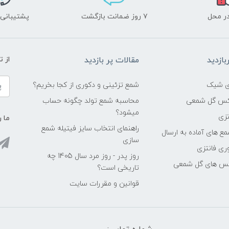
ر محل
۷ روز ضمانت بازگشت
پشتیبانی ۲۴ ساعت
ازدید
مقالات پر بازدید
از 
شمع تزئینی و دکوری از کجا بخریم؟
اکس گل شمعی
محاسبه شمع تولد چگونه حساب
میشود؟
زی
ما ر
راهنمای انتخاب سایز فیتیله شمع
ع های آماده به ارسال
سازی
ری فانتزی
روز پدر - روز مرد سال 1405 چه
کس های گل شمعی
تاریخی است؟
قوانین و مقررات سایت