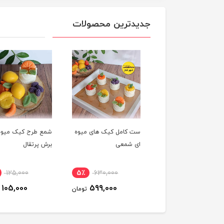
جدیدترین محصولات
شمع میوه ای لیمو
ست کامل کیک های میوه
شمع طرح کیک میوه 
ای شمعی
برش پرتقال
٪
125,000
5٪
630,000
10٪
650,000
105,000
599,000
590,000
تومان
تومان
ت