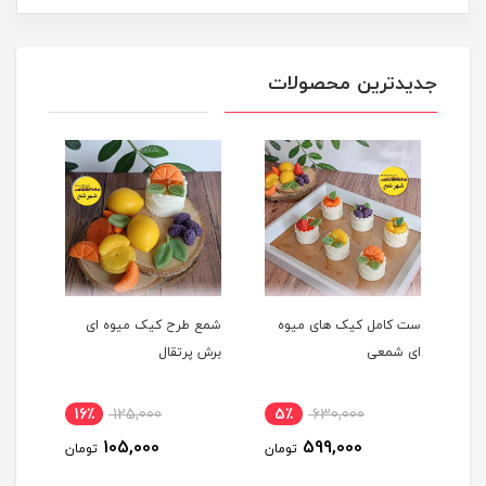
جدیدترین محصولات
ست کامل کیک های میوه
شمع طرح کیک میوه ای
شمع 
ای شمعی
برش پرتقال
پرتق
16٪
125,000
5٪
630,000
1
105,000
599,000
مان
تومان
تومان