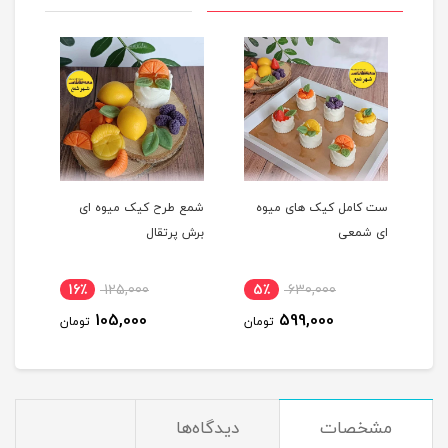
ست کامل کیک های میوه
شمع طرح کیک میوه ای
شمع 
ای شمعی
برش پرتقال
پرتق
16٪
125,000
5٪
630,000
1
105,000
599,000
مان
تومان
تومان
مشخصات
دیدگاه‌ها