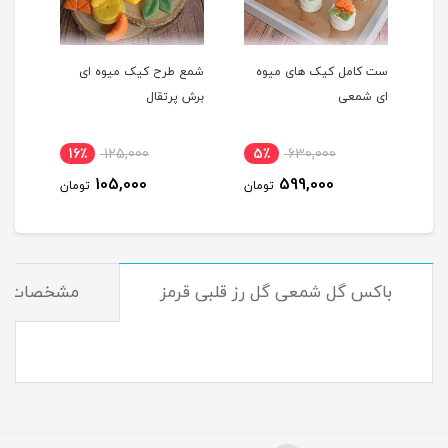
ست کامل کیک های میوه
شمع طرح کیک میوه ای
شمع 
ای شمعی
برش پرتقال
پرتق
16٪
125,000
5٪
630,000
1
105,000
599,000
مان
تومان
تومان
باکس گل شمعی گل رز قلبی قرمز
مشخصات