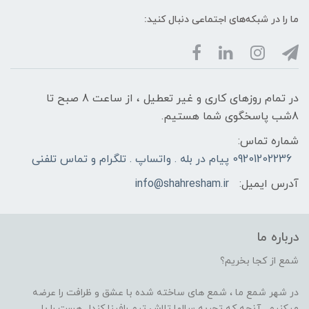
ما را در شبکه‌های اجتماعی دنبال کنید:
در تمام روزهای کاری و غیر تعطیل ، از ساعت 8 صبح تا
8شب پاسخگوی شما هستیم.
شماره تماس:
09201202236 پیام در بله . واتساپ . تلگرام و تماس تلفنی
آدرس ایمیل:
info@shahresham.ir
درباره ما
شمع از کجا بخریم؟
در شهر شمع ما ، شمع های ساخته شده با عشق و ظرافت را عرضه
میکنیم . آنچه که تجربه سالها تلاش تیم رافینا کندل هست را با