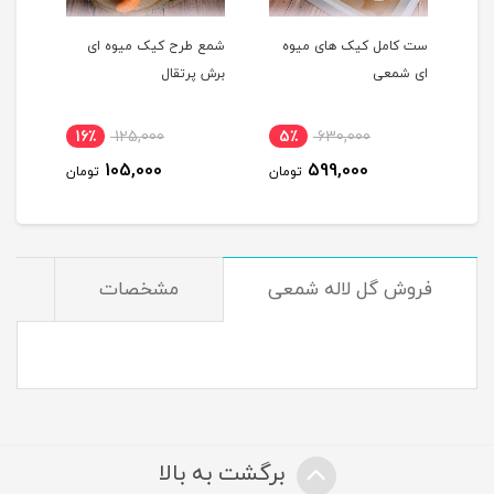
ست کامل کیک های میوه
شمع طرح کیک میوه ای
شمع 
ای شمعی
برش پرتقال
پرتق
16٪
125,000
5٪
630,000
1
105,000
599,000
مان
تومان
تومان
فروش گل لاله شمعی
مشخصات
دی
برگشت به بالا