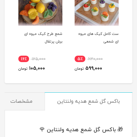
ست کامل کیک های میوه
شمع طرح کیک میوه ای
شمع 
ای شمعی
برش پرتقال
پرتق
16٪
125,000
5٪
630,000
1
105,000
599,000
مان
تومان
تومان
باکس گل شمع هدیه ولنتاین
مشخصات
🎁 باکس گل شمع هدیه ولنتاین 🌹