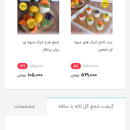
ست کامل کیک های میوه
شمع طرح کیک میوه ای
شمع 
ای شمعی
برش پرتقال
پرتق
16٪
125,000
5٪
630,000
1
105,000
599,000
مان
تومان
تومان
گیفت شمع گل لاله با ساقه
مشخصات