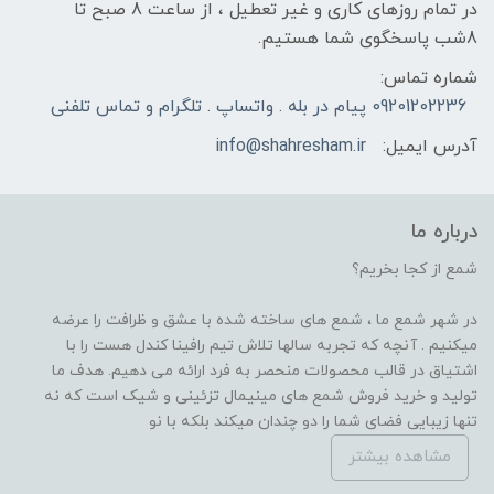
در تمام روزهای کاری و غیر تعطیل ، از ساعت 8 صبح تا
8شب پاسخگوی شما هستیم.
شماره تماس:
09201202236 پیام در بله . واتساپ . تلگرام و تماس تلفنی
آدرس ایمیل:
info@shahresham.ir
درباره ما
شمع از کجا بخریم؟
در شهر شمع ما ، شمع های ساخته شده با عشق و ظرافت را عرضه
میکنیم . آنچه که تجربه سالها تلاش تیم رافینا کندل هست را با
اشتیاق در قالب محصولات منحصر به فرد ارائه می دهیم. هدف ما
تولید و خرید فروش شمع های مینیمال تزئینی و شیک است که نه
تنها زیبایی فضای شما را دو چندان میکند بلکه با نو
مشاهده بیشتر