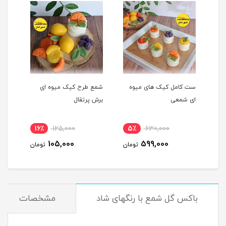
ست کامل کیک های میوه
شمع طرح کیک میوه ای
شمع 
ای شمعی
برش پرتقال
پرتق
16٪
125,000
5٪
630,000
1
105,000
599,000
مان
تومان
تومان
باکس گل شمع با رنگهای شاد
مشخصات